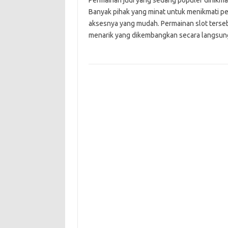
Permainan judi yang sedang populer dinikmati 
Banyak pihak yang minat untuk menikmati per
aksesnya yang mudah. Permainan slot tersebu
menarik yang dikembangkan secara langsun