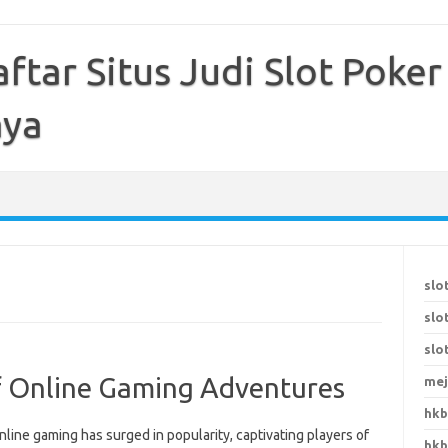
tar Situs Judi Slot Poker
aya
slo
slo
slo
of Online Gaming Adventures
mej
hk
nline gaming has surged in popularity, captivating players of
hk