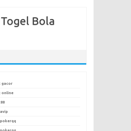
 Togel Bola
t gacor
t online
t88
avip
bpokerqq
bpokerqq