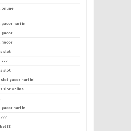
t online
t gacor hari ini
t gacor
t gacor
us slot
t 777
us slot
k slot gacor hari ini
us slot online
t
t gacor hari ini
t777
bet88