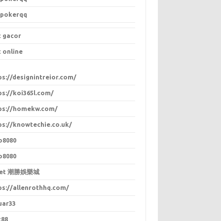
bpokerqq
t gacor
t online
ps://designintreior.com/
ps://koi365l.com/
ps://homekw.com/
ps://knowtechie.co.uk/
o8080
o8080
bet 潮勝娛樂城
ps://allenrothhq.com/
uar33
t88