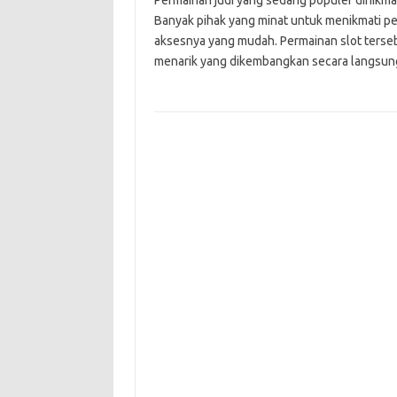
Permainan judi yang sedang populer dinikmati 
Banyak pihak yang minat untuk menikmati per
aksesnya yang mudah. Permainan slot tersebu
menarik yang dikembangkan secara langsun