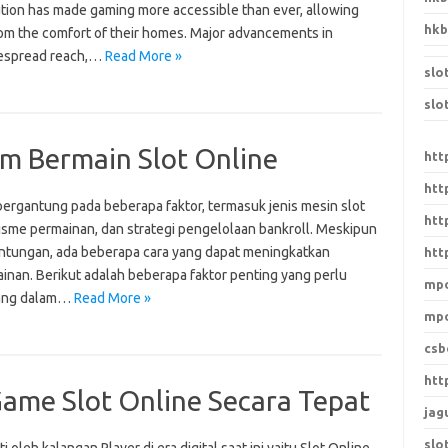
lution has made gaming more accessible than ever, allowing
hk
rom the comfort of their homes. Major advancements in
idespread reach,…
Read More »
slo
slo
m Bermain Slot Online
htt
htt
ergantung pada beberapa faktor, termasuk jenis mesin slot
htt
me permainan, dan strategi pengelolaan bankroll. Meskipun
untungan, ada beberapa cara yang dapat meningkatkan
htt
an. Berikut adalah beberapa faktor penting yang perlu
mp
nang dalam…
Read More »
mp
cs
htt
Game Slot Online Secara Tepat
jag
slo