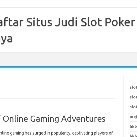
tar Situs Judi Slot Poker
aya
slo
slo
slo
of Online Gaming Adventures
mej
hk
nline gaming has surged in popularity, captivating players of
hk