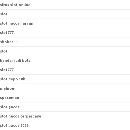
situs slot online
slot
slot gacor hari ini
slot777
sbobet88
slot
bandar judi bola
slot777
slot depo 10k
mahjong
spaceman
slot gacor
slot gacor terpercaya
slot gacor 2026