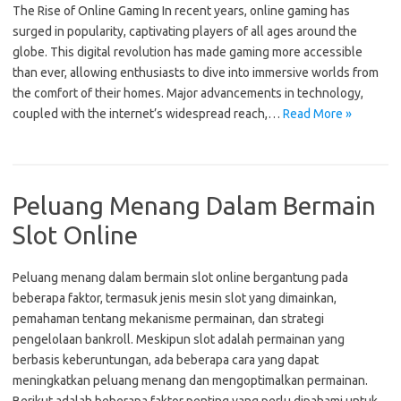
The Rise of Online Gaming In recent years, online gaming has
surged in popularity, captivating players of all ages around the
globe. This digital revolution has made gaming more accessible
than ever, allowing enthusiasts to dive into immersive worlds from
the comfort of their homes. Major advancements in technology,
coupled with the internet’s widespread reach,…
Read More »
Peluang Menang Dalam Bermain
Slot Online
Peluang menang dalam bermain slot online bergantung pada
beberapa faktor, termasuk jenis mesin slot yang dimainkan,
pemahaman tentang mekanisme permainan, dan strategi
pengelolaan bankroll. Meskipun slot adalah permainan yang
berbasis keberuntungan, ada beberapa cara yang dapat
meningkatkan peluang menang dan mengoptimalkan permainan.