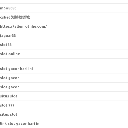
mpo8080
csbet 潮勝娛樂城
https://allenrothhq.com/
jaguar33
slot88
slot online
slot gacor hari ini
slot gacor
slot gacor
situs slot
slot 777
situs slot
link slot gacor hari ini