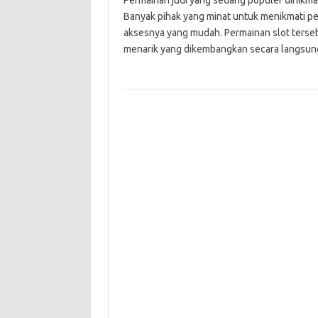
Permainan judi yang sedang populer dinikmati 
Banyak pihak yang minat untuk menikmati per
aksesnya yang mudah. Permainan slot tersebu
menarik yang dikembangkan secara langsun