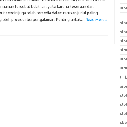
oleh kalangan Player di era digital saat ini yaitu Slot Online.
mainan tersebut tidak lain yaitu karena keseruan dan
slo
t sendiri juga telah tersedia dalam ratusan judul paling
g oleh provider berpengalaman. Penting untuk…
Read More »
slo
slo
slo
sit
slo
sit
lin
sit
slo
slo
slo
sbo