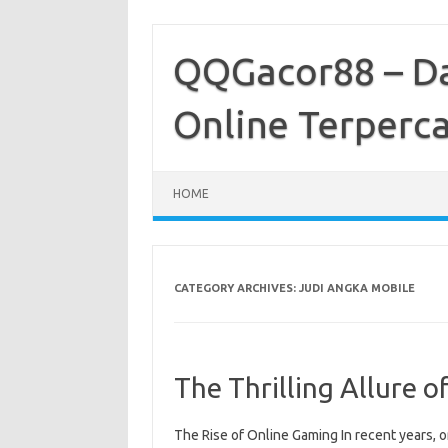
Skip
to
content
QQGacor88 – Daf
Online Terperc
HOME
CATEGORY ARCHIVES:
JUDI ANGKA MOBILE
The Thrilling Allure 
The Rise of Online Gaming In recent years, o