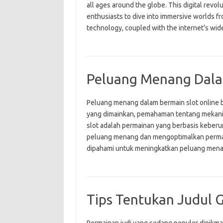
all ages around the globe. This digital revo
enthusiasts to dive into immersive worlds f
technology, coupled with the internet’s w
Peluang Menang Dala
Peluang menang dalam bermain slot online b
yang dimainkan, pemahaman tentang mekanis
slot adalah permainan yang berbasis keber
peluang menang dan mengoptimalkan permain
dipahami untuk meningkatkan peluang me
Tips Tentukan Judul 