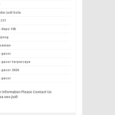
t
dar judi bola
t777
t depo 10k
hjong
aceman
t gacor
t gacor terpercaya
t gacor 2026
t gacor
r Information Please
Contact Us
sa seo judi