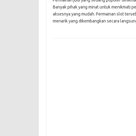
Permainan judi yang sedang populer dinikmati 
Banyak pihak yang minat untuk menikmati per
aksesnya yang mudah. Permainan slot tersebu
menarik yang dikembangkan secara langsun