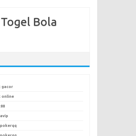
 Togel Bola
t gacor
t online
t88
avip
bpokerqq
bpokerqq