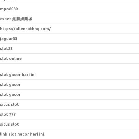
mpo8080
csbet 潮勝娛樂城
https://allenrothhq.com/
jaguar33
slot88
slot online
slot gacor hari ini
slot gacor
slot gacor
situs slot
slot 777
situs slot
link slot gacor hari ini