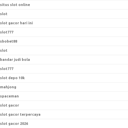
situs slot online
slot
slot gacor hari ini
slot777
sbobet88
slot
bandar judi bola
slot777
slot depo 10k
mahjong
spaceman
slot gacor
slot gacor terpercaya
slot gacor 2026