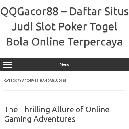
Skip
to
QQGacor88 – Daftar Situs
content
Judi Slot Poker Togel
Bola Online Terpercaya
Menu
CATEGORY ARCHIVES:
BANDAR JUDI 93
The Thrilling Allure of Online
Gaming Adventures