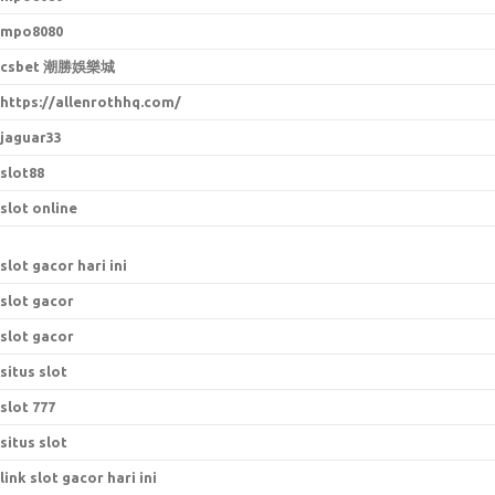
mpo8080
csbet 潮勝娛樂城
https://allenrothhq.com/
jaguar33
slot88
slot online
slot gacor hari ini
slot gacor
slot gacor
situs slot
slot 777
situs slot
link slot gacor hari ini