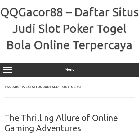
Skip
to
QQGacor88 – Daftar Situs
content
Judi Slot Poker Togel
Bola Online Terpercaya
Menu
TAG ARCHIVES:
SITUS JUDI SLOT ONLINE 98
The Thrilling Allure of Online
Gaming Adventures