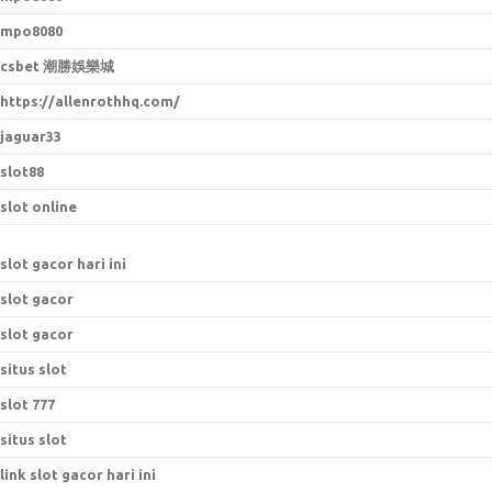
mpo8080
csbet 潮勝娛樂城
https://allenrothhq.com/
jaguar33
slot88
slot online
slot gacor hari ini
slot gacor
slot gacor
situs slot
slot 777
situs slot
link slot gacor hari ini