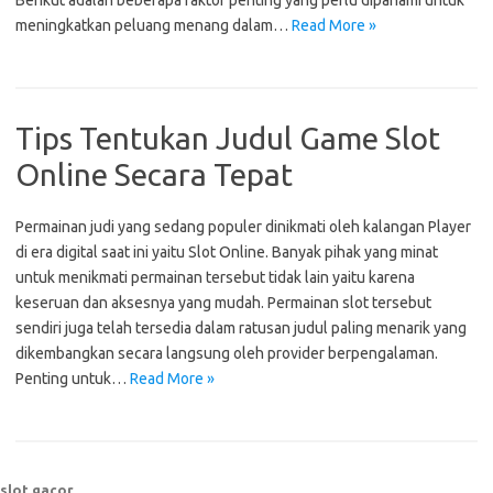
Berikut adalah beberapa faktor penting yang perlu dipahami untuk
meningkatkan peluang menang dalam…
Read More »
Tips Tentukan Judul Game Slot
Online Secara Tepat
Permainan judi yang sedang populer dinikmati oleh kalangan Player
di era digital saat ini yaitu Slot Online. Banyak pihak yang minat
untuk menikmati permainan tersebut tidak lain yaitu karena
keseruan dan aksesnya yang mudah. Permainan slot tersebut
sendiri juga telah tersedia dalam ratusan judul paling menarik yang
dikembangkan secara langsung oleh provider berpengalaman.
Penting untuk…
Read More »
slot gacor