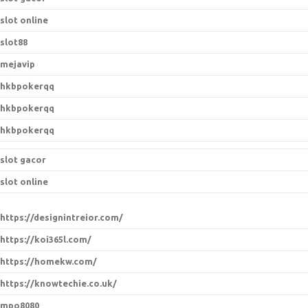
slot online
slot88
mejavip
hkbpokerqq
hkbpokerqq
hkbpokerqq
slot gacor
slot online
https://designintreior.com/
https://koi365l.com/
https://homekw.com/
https://knowtechie.co.uk/
mpo8080