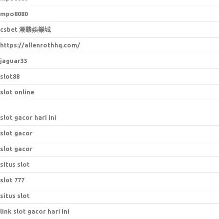
mpo8080
csbet 潮勝娛樂城
https://allenrothhq.com/
jaguar33
slot88
slot online
slot gacor hari ini
slot gacor
slot gacor
situs slot
slot 777
situs slot
link slot gacor hari ini