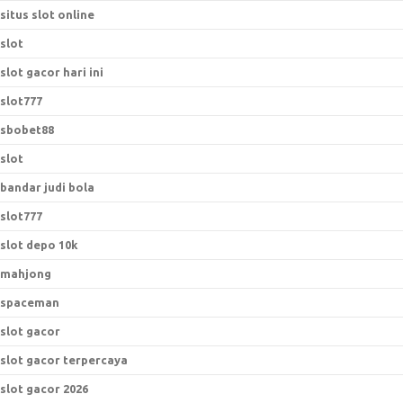
situs slot online
slot
slot gacor hari ini
slot777
sbobet88
slot
bandar judi bola
slot777
slot depo 10k
mahjong
spaceman
slot gacor
slot gacor terpercaya
slot gacor 2026