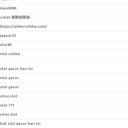
mpo8080
csbet 潮勝娛樂城
https://allenrothhq.com/
jaguar33
slot88
slot online
slot gacor hari ini
slot gacor
slot gacor
situs slot
slot 777
situs slot
link slot gacor hari ini