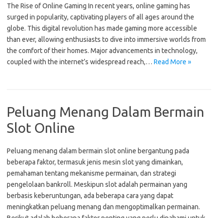
The Rise of Online Gaming In recent years, online gaming has
surged in popularity, captivating players of all ages around the
globe. This digital revolution has made gaming more accessible
than ever, allowing enthusiasts to dive into immersive worlds from
the comfort of their homes. Major advancements in technology,
coupled with the internet’s widespread reach,…
Read More »
Peluang Menang Dalam Bermain
Slot Online
Peluang menang dalam bermain slot online bergantung pada
beberapa faktor, termasuk jenis mesin slot yang dimainkan,
pemahaman tentang mekanisme permainan, dan strategi
pengelolaan bankroll. Meskipun slot adalah permainan yang
berbasis keberuntungan, ada beberapa cara yang dapat
meningkatkan peluang menang dan mengoptimalkan permainan.