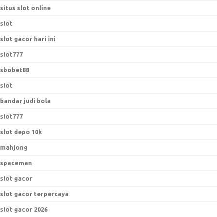
situs slot online
slot
slot gacor hari ini
slot777
sbobet88
slot
bandar judi bola
slot777
slot depo 10k
mahjong
spaceman
slot gacor
slot gacor terpercaya
slot gacor 2026