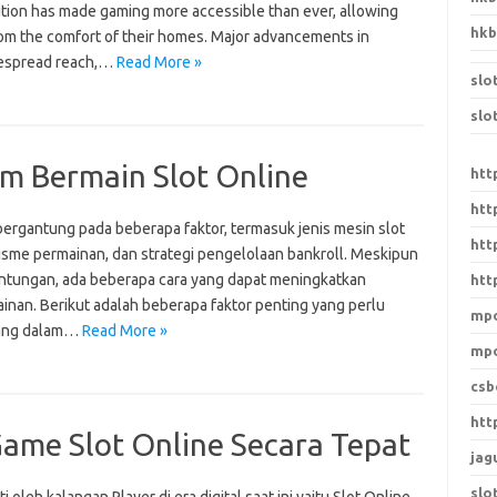
lution has made gaming more accessible than ever, allowing
hk
rom the comfort of their homes. Major advancements in
idespread reach,…
Read More »
slo
slo
m Bermain Slot Online
htt
htt
ergantung pada beberapa faktor, termasuk jenis mesin slot
htt
me permainan, dan strategi pengelolaan bankroll. Meskipun
untungan, ada beberapa cara yang dapat meningkatkan
htt
an. Berikut adalah beberapa faktor penting yang perlu
mp
nang dalam…
Read More »
mp
cs
htt
Game Slot Online Secara Tepat
jag
slo