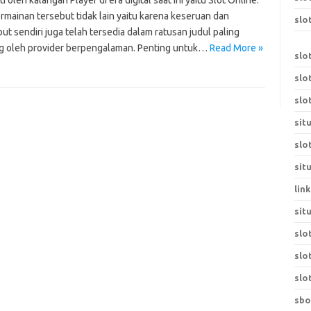
oleh kalangan Player di era digital saat ini yaitu Slot Online.
mainan tersebut tidak lain yaitu karena keseruan dan
slo
t sendiri juga telah tersedia dalam ratusan judul paling
g oleh provider berpengalaman. Penting untuk…
Read More »
slo
slo
slo
sit
slo
sit
lin
sit
slo
slo
slo
sbo