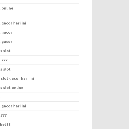
t online
t gacor hari ini
t gacor
t gacor
us slot
t 777
us slot
k slot gacor hari ini
us slot online
t
t gacor hari ini
t777
bet88