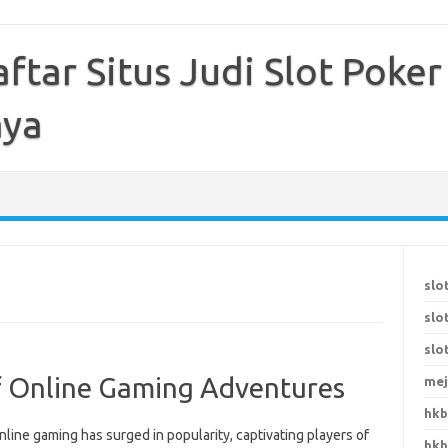
tar Situs Judi Slot Poker
aya
slo
slo
slo
of Online Gaming Adventures
mej
hk
nline gaming has surged in popularity, captivating players of
hk