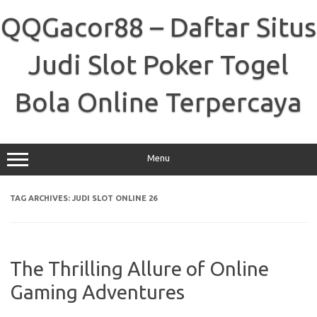
Skip
to
QQGacor88 – Daftar Situs
content
Judi Slot Poker Togel
Bola Online Terpercaya
Menu
TAG ARCHIVES:
JUDI SLOT ONLINE 26
The Thrilling Allure of Online
Gaming Adventures