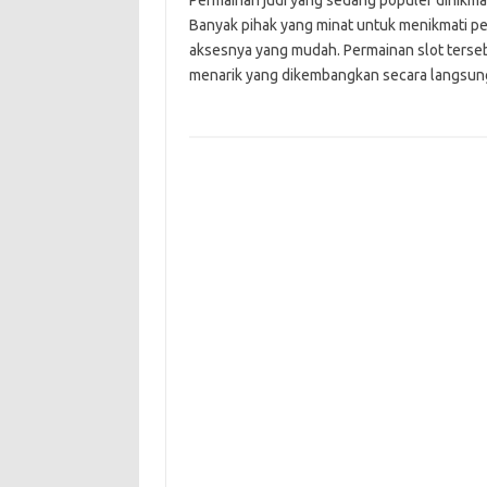
Permainan judi yang sedang populer dinikmati 
Banyak pihak yang minat untuk menikmati per
aksesnya yang mudah. Permainan slot tersebu
menarik yang dikembangkan secara langsun