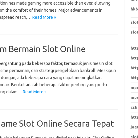
lution has made gaming more accessible than ever, allowing
hk
rom the comfort of their homes. Major advancements in
idespread reach,…
Read More »
slo
slo
m Bermain Slot Online
htt
htt
ergantung pada beberapa faktor, termasuk jenis mesin slot
htt
me permainan, dan strategi pengelolaan bankroll. Meskipun
untungan, ada beberapa cara yang dapat meningkatkan
htt
an. Berikut adalah beberapa faktor penting yang perlu
mp
nang dalam…
Read More »
mp
cs
htt
Game Slot Online Secara Tepat
jag
slo