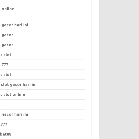
t online
t gacor hari ini
t gacor
t gacor
us slot
t 777
us slot
k slot gacor hari ini
us slot online
t
t gacor hari ini
t777
bet88