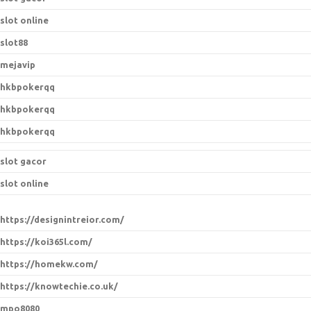
slot online
slot88
mejavip
hkbpokerqq
hkbpokerqq
hkbpokerqq
slot gacor
slot online
https://designintreior.com/
https://koi365l.com/
https://homekw.com/
https://knowtechie.co.uk/
mpo8080