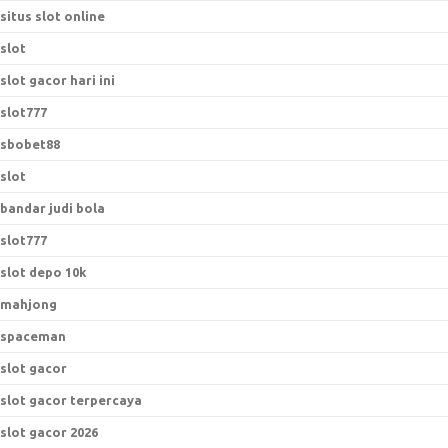
situs slot online
slot
slot gacor hari ini
slot777
sbobet88
slot
bandar judi bola
slot777
slot depo 10k
mahjong
spaceman
slot gacor
slot gacor terpercaya
slot gacor 2026