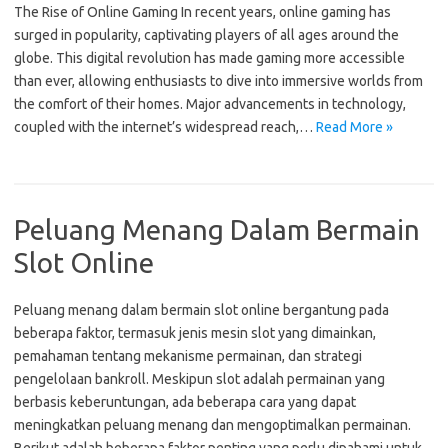
The Rise of Online Gaming In recent years, online gaming has
surged in popularity, captivating players of all ages around the
globe. This digital revolution has made gaming more accessible
than ever, allowing enthusiasts to dive into immersive worlds from
the comfort of their homes. Major advancements in technology,
coupled with the internet’s widespread reach,…
Read More »
Peluang Menang Dalam Bermain
Slot Online
Peluang menang dalam bermain slot online bergantung pada
beberapa faktor, termasuk jenis mesin slot yang dimainkan,
pemahaman tentang mekanisme permainan, dan strategi
pengelolaan bankroll. Meskipun slot adalah permainan yang
berbasis keberuntungan, ada beberapa cara yang dapat
meningkatkan peluang menang dan mengoptimalkan permainan.