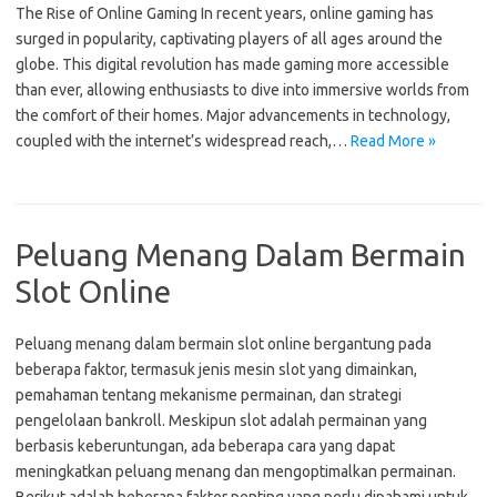
The Rise of Online Gaming In recent years, online gaming has
surged in popularity, captivating players of all ages around the
globe. This digital revolution has made gaming more accessible
than ever, allowing enthusiasts to dive into immersive worlds from
the comfort of their homes. Major advancements in technology,
coupled with the internet’s widespread reach,…
Read More »
Peluang Menang Dalam Bermain
Slot Online
Peluang menang dalam bermain slot online bergantung pada
beberapa faktor, termasuk jenis mesin slot yang dimainkan,
pemahaman tentang mekanisme permainan, dan strategi
pengelolaan bankroll. Meskipun slot adalah permainan yang
berbasis keberuntungan, ada beberapa cara yang dapat
meningkatkan peluang menang dan mengoptimalkan permainan.