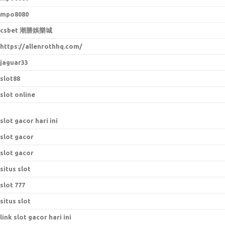
mpo8080
csbet 潮勝娛樂城
https://allenrothhq.com/
jaguar33
slot88
slot online
slot gacor hari ini
slot gacor
slot gacor
situs slot
slot 777
situs slot
link slot gacor hari ini