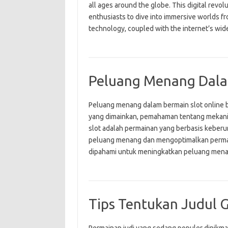
all ages around the globe. This digital revo
enthusiasts to dive into immersive worlds f
technology, coupled with the internet’s w
Peluang Menang Dala
Peluang menang dalam bermain slot online b
yang dimainkan, pemahaman tentang mekanis
slot adalah permainan yang berbasis keber
peluang menang dan mengoptimalkan permain
dipahami untuk meningkatkan peluang me
Tips Tentukan Judul 