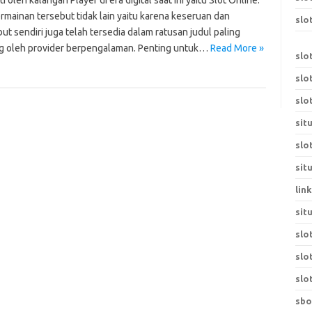
oleh kalangan Player di era digital saat ini yaitu Slot Online.
mainan tersebut tidak lain yaitu karena keseruan dan
slo
t sendiri juga telah tersedia dalam ratusan judul paling
g oleh provider berpengalaman. Penting untuk…
Read More »
slo
slo
slo
sit
slo
sit
lin
sit
slo
slo
slo
sbo