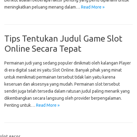
Berikut adalah beberapa faktor penting yang perlu dipahami untuk
meningkatkan peluang menang dalam…
Read More »
Tips Tentukan Judul Game Slot
Online Secara Tepat
Permainan judi yang sedang populer dinikmati oleh kalangan Player
di era digital saat ini yaitu Slot Online. Banyak pihak yang minat
untuk menikmati permainan tersebut tidak lain yaitu karena
keseruan dan aksesnya yang mudah. Permainan slot tersebut
sendiri juga telah tersedia dalam ratusan judul paling menarik yang
dikembangkan secara langsung oleh provider berpengalaman.
Penting untuk…
Read More »
slot gacor