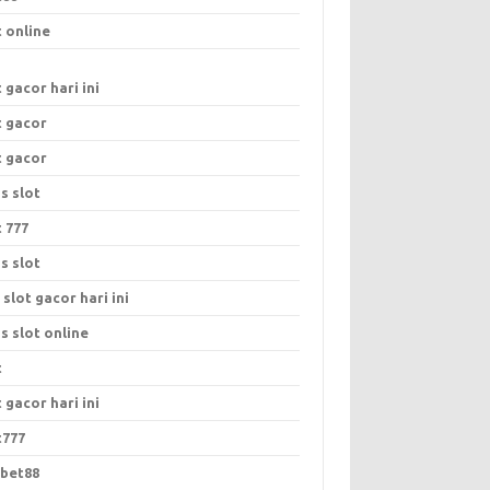
t online
t gacor hari ini
t gacor
t gacor
us slot
t 777
us slot
k slot gacor hari ini
us slot online
t
t gacor hari ini
t777
bet88