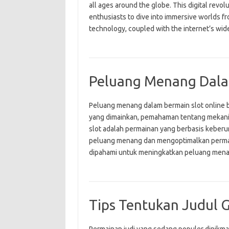
all ages around the globe. This digital revo
enthusiasts to dive into immersive worlds f
technology, coupled with the internet’s w
Peluang Menang Dala
Peluang menang dalam bermain slot online b
yang dimainkan, pemahaman tentang mekanis
slot adalah permainan yang berbasis keber
peluang menang dan mengoptimalkan permain
dipahami untuk meningkatkan peluang me
Tips Tentukan Judul 