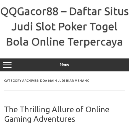
Skip
to
QQGacor88 – Daftar Situs
content
Judi Slot Poker Togel
Bola Online Terpercaya
Menu
CATEGORY ARCHIVES:
DOA MAIN JUDI BIAR MENANG
The Thrilling Allure of Online
Gaming Adventures