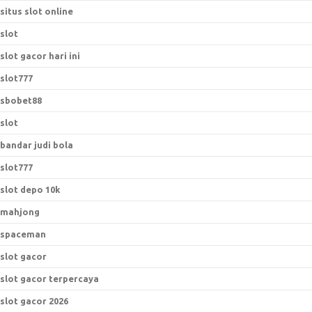
situs slot online
slot
slot gacor hari ini
slot777
sbobet88
slot
bandar judi bola
slot777
slot depo 10k
mahjong
spaceman
slot gacor
slot gacor terpercaya
slot gacor 2026