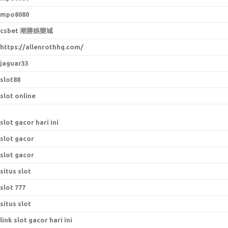
mpo8080
csbet 潮勝娛樂城
https://allenrothhq.com/
jaguar33
slot88
slot online
slot gacor hari ini
slot gacor
slot gacor
situs slot
slot 777
situs slot
link slot gacor hari ini