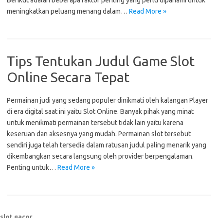
Berikut adalah beberapa faktor penting yang perlu dipahami untuk
meningkatkan peluang menang dalam…
Read More »
Tips Tentukan Judul Game Slot
Online Secara Tepat
Permainan judi yang sedang populer dinikmati oleh kalangan Player
di era digital saat ini yaitu Slot Online. Banyak pihak yang minat
untuk menikmati permainan tersebut tidak lain yaitu karena
keseruan dan aksesnya yang mudah. Permainan slot tersebut
sendiri juga telah tersedia dalam ratusan judul paling menarik yang
dikembangkan secara langsung oleh provider berpengalaman.
Penting untuk…
Read More »
slot gacor