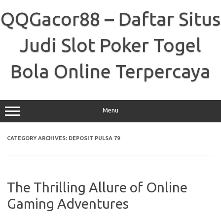
Skip
to
QQGacor88 – Daftar Situs
content
Judi Slot Poker Togel
Bola Online Terpercaya
Menu
CATEGORY ARCHIVES:
DEPOSIT PULSA 79
The Thrilling Allure of Online
Gaming Adventures