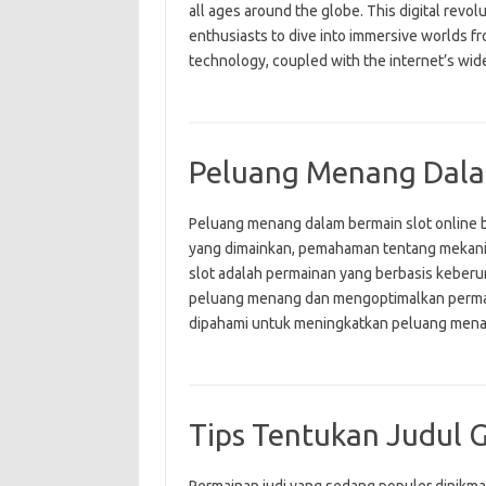
all ages around the globe. This digital revo
enthusiasts to dive into immersive worlds f
technology, coupled with the internet’s w
Peluang Menang Dala
Peluang menang dalam bermain slot online b
yang dimainkan, pemahaman tentang mekanis
slot adalah permainan yang berbasis keber
peluang menang dan mengoptimalkan permain
dipahami untuk meningkatkan peluang me
Tips Tentukan Judul 