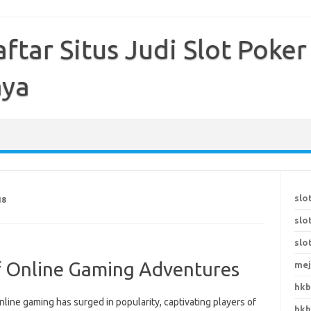
tar Situs Judi Slot Poker
aya
slo
18
slo
slo
of Online Gaming Adventures
mej
hk
nline gaming has surged in popularity, captivating players of
hk