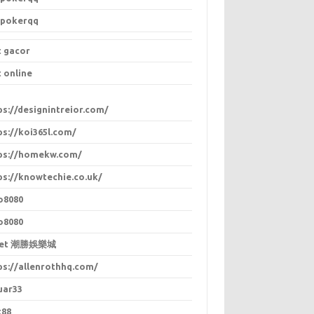
bpokerqq
t gacor
t online
ps://designintreior.com/
ps://koi365l.com/
ps://homekw.com/
ps://knowtechie.co.uk/
o8080
o8080
bet 潮勝娛樂城
ps://allenrothhq.com/
uar33
t88