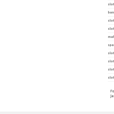
slo
ban
slo
slo
ma
sp
slo
slo
slo
slo
Fo
ja