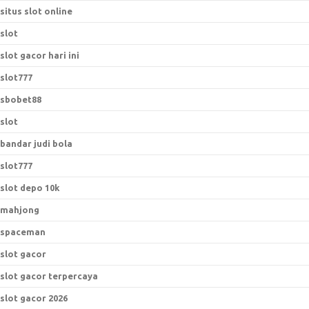
situs slot online
slot
slot gacor hari ini
slot777
sbobet88
slot
bandar judi bola
slot777
slot depo 10k
mahjong
spaceman
slot gacor
slot gacor terpercaya
slot gacor 2026