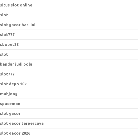
situs slot online
slot
slot gacor hari ini
slot777
sbobet88
slot
bandar judi bola
slot777
slot depo 10k
mahjong
spaceman
slot gacor
slot gacor terpercaya
slot gacor 2026