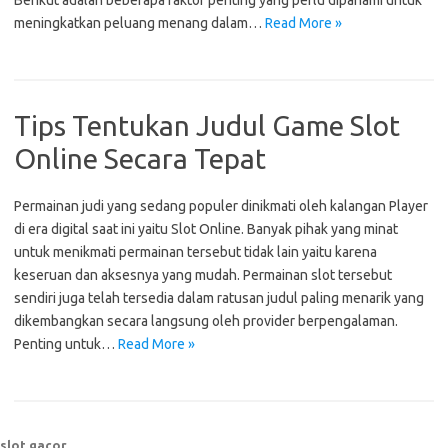
Berikut adalah beberapa faktor penting yang perlu dipahami untuk
meningkatkan peluang menang dalam…
Read More »
Tips Tentukan Judul Game Slot
Online Secara Tepat
Permainan judi yang sedang populer dinikmati oleh kalangan Player
di era digital saat ini yaitu Slot Online. Banyak pihak yang minat
untuk menikmati permainan tersebut tidak lain yaitu karena
keseruan dan aksesnya yang mudah. Permainan slot tersebut
sendiri juga telah tersedia dalam ratusan judul paling menarik yang
dikembangkan secara langsung oleh provider berpengalaman.
Penting untuk…
Read More »
slot gacor