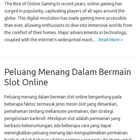
The Rise of Online Gaming In recent years, online gaming has
surged in popularity, captivating players of all ages around the
globe. This digital revolution has made gaming more accessible
than ever, allowing enthusiasts to dive into immersive worlds from
the comfort of their homes. Major advancements in technology,
coupled with the internet’s widespread reach,…
Read More »
Peluang Menang Dalam Bermain
Slot Online
Peluang menang dalam bermain slot online bergantung pada
beberapa faktor, termasuk jenis mesin slot yang dimainkan,
pemahaman tentang mekanisme permainan, dan strategi
pengelolaan bankroll. Meskipun slot adalah permainan yang
berbasis keberuntungan, ada beberapa cara yang dapat
meningkatkan peluang menang dan mengoptimalkan permainan.