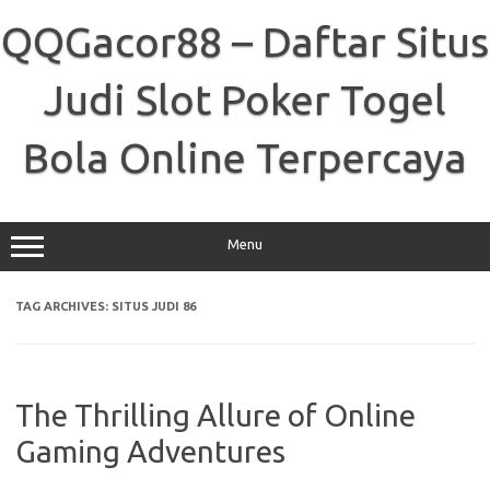
Skip
to
QQGacor88 – Daftar Situs
content
Judi Slot Poker Togel
Bola Online Terpercaya
Menu
TAG ARCHIVES:
SITUS JUDI 86
The Thrilling Allure of Online
Gaming Adventures