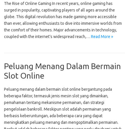
The Rise of Online Gaming In recent years, online gaming has
surged in popularity, captivating players of all ages around the
globe. This digital revolution has made gaming more accessible
than ever, allowing enthusiasts to dive into immersive worlds from
the comfort of their homes. Major advancements in technology,
coupled with the internet’s widespread reach,…
Read More »
Peluang Menang Dalam Bermain
Slot Online
Peluang menang dalam bermain slot online bergantung pada
beberapa faktor, termasuk jenis mesin slot yang dimainkan,
pemahaman tentang mekanisme permainan, dan strategi
pengelolaan bankroll. Meskipun slot adalah permainan yang
berbasis keberuntungan, ada beberapa cara yang dapat
meningkatkan peluang menang dan mengoptimalkan permainan.