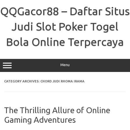
Skip
to
QQGacor88 – Daftar Situs
content
Judi Slot Poker Togel
Bola Online Terpercaya
Menu
CATEGORY ARCHIVES:
CHORD JUDI RHOMA IRAMA
The Thrilling Allure of Online
Gaming Adventures