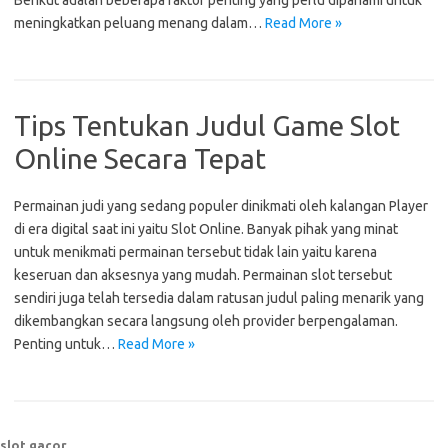
Berikut adalah beberapa faktor penting yang perlu dipahami untuk
meningkatkan peluang menang dalam…
Read More »
Tips Tentukan Judul Game Slot
Online Secara Tepat
Permainan judi yang sedang populer dinikmati oleh kalangan Player
di era digital saat ini yaitu Slot Online. Banyak pihak yang minat
untuk menikmati permainan tersebut tidak lain yaitu karena
keseruan dan aksesnya yang mudah. Permainan slot tersebut
sendiri juga telah tersedia dalam ratusan judul paling menarik yang
dikembangkan secara langsung oleh provider berpengalaman.
Penting untuk…
Read More »
slot gacor