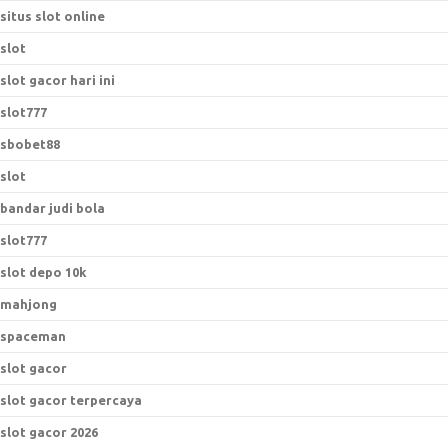
situs slot online
slot
slot gacor hari ini
slot777
sbobet88
slot
bandar judi bola
slot777
slot depo 10k
mahjong
spaceman
slot gacor
slot gacor terpercaya
slot gacor 2026