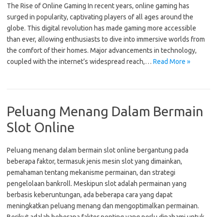
The Rise of Online Gaming In recent years, online gaming has
surged in popularity, captivating players of all ages around the
globe. This digital revolution has made gaming more accessible
than ever, allowing enthusiasts to dive into immersive worlds from
the comfort of their homes. Major advancements in technology,
coupled with the internet’s widespread reach,…
Read More »
Peluang Menang Dalam Bermain
Slot Online
Peluang menang dalam bermain slot online bergantung pada
beberapa faktor, termasuk jenis mesin slot yang dimainkan,
pemahaman tentang mekanisme permainan, dan strategi
pengelolaan bankroll. Meskipun slot adalah permainan yang
berbasis keberuntungan, ada beberapa cara yang dapat
meningkatkan peluang menang dan mengoptimalkan permainan.