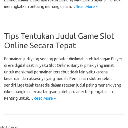
Berikut adalah beberapa faktor penting yang perlu dipahami untuk
meningkatkan peluang menang dalam…
Read More »
Tips Tentukan Judul Game Slot
Online Secara Tepat
Permainan judi yang sedang populer dinikmati oleh kalangan Player
di era digital saat ini yaitu Slot Online. Banyak pihak yang minat
untuk menikmati permainan tersebut tidak lain yaitu karena
keseruan dan aksesnya yang mudah. Permainan slot tersebut
sendiri juga telah tersedia dalam ratusan judul paling menarik yang
dikembangkan secara langsung oleh provider berpengalaman.
Penting untuk…
Read More »
slot gacor