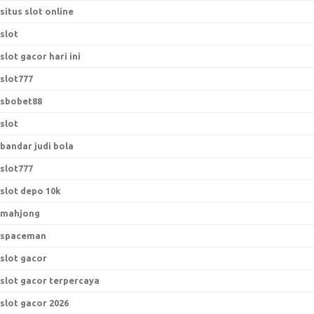
situs slot online
slot
slot gacor hari ini
slot777
sbobet88
slot
bandar judi bola
slot777
slot depo 10k
mahjong
spaceman
slot gacor
slot gacor terpercaya
slot gacor 2026