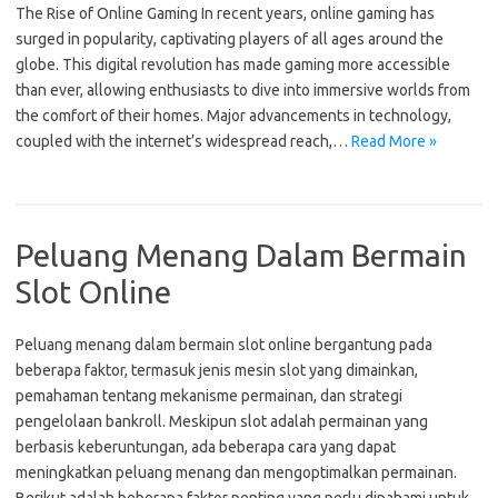
The Rise of Online Gaming In recent years, online gaming has
surged in popularity, captivating players of all ages around the
globe. This digital revolution has made gaming more accessible
than ever, allowing enthusiasts to dive into immersive worlds from
the comfort of their homes. Major advancements in technology,
coupled with the internet’s widespread reach,…
Read More »
Peluang Menang Dalam Bermain
Slot Online
Peluang menang dalam bermain slot online bergantung pada
beberapa faktor, termasuk jenis mesin slot yang dimainkan,
pemahaman tentang mekanisme permainan, dan strategi
pengelolaan bankroll. Meskipun slot adalah permainan yang
berbasis keberuntungan, ada beberapa cara yang dapat
meningkatkan peluang menang dan mengoptimalkan permainan.