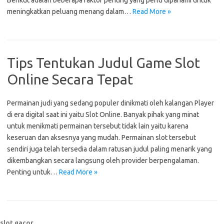
Berikut adalah beberapa faktor penting yang perlu dipahami untuk
meningkatkan peluang menang dalam…
Read More »
Tips Tentukan Judul Game Slot
Online Secara Tepat
Permainan judi yang sedang populer dinikmati oleh kalangan Player
di era digital saat ini yaitu Slot Online. Banyak pihak yang minat
untuk menikmati permainan tersebut tidak lain yaitu karena
keseruan dan aksesnya yang mudah. Permainan slot tersebut
sendiri juga telah tersedia dalam ratusan judul paling menarik yang
dikembangkan secara langsung oleh provider berpengalaman.
Penting untuk…
Read More »
slot gacor