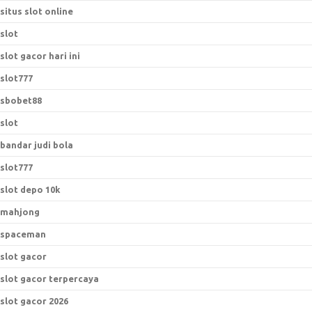
situs slot online
slot
slot gacor hari ini
slot777
sbobet88
slot
bandar judi bola
slot777
slot depo 10k
mahjong
spaceman
slot gacor
slot gacor terpercaya
slot gacor 2026