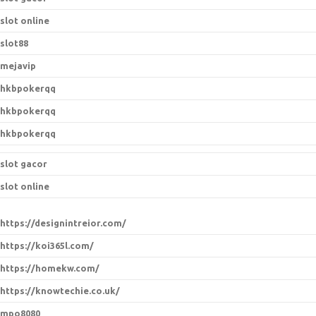
slot online
slot88
mejavip
hkbpokerqq
hkbpokerqq
hkbpokerqq
slot gacor
slot online
https://designintreior.com/
https://koi365l.com/
https://homekw.com/
https://knowtechie.co.uk/
mpo8080