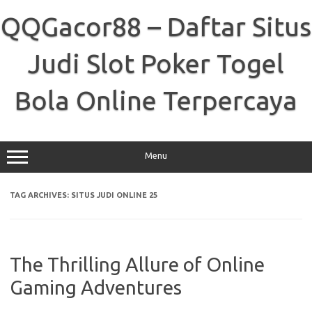
Skip
to
QQGacor88 – Daftar Situs
content
Judi Slot Poker Togel
Bola Online Terpercaya
Menu
TAG ARCHIVES:
SITUS JUDI ONLINE 25
The Thrilling Allure of Online
Gaming Adventures