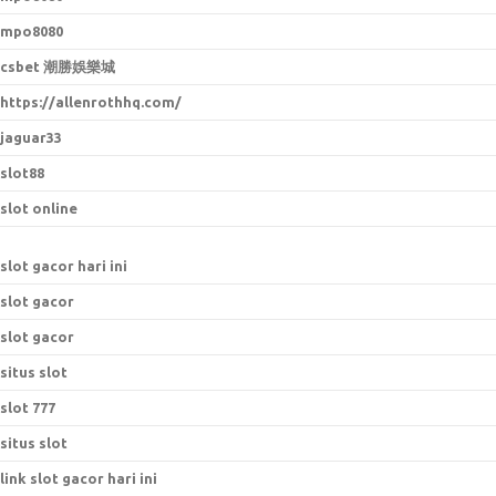
mpo8080
csbet 潮勝娛樂城
https://allenrothhq.com/
jaguar33
slot88
slot online
slot gacor hari ini
slot gacor
slot gacor
situs slot
slot 777
situs slot
link slot gacor hari ini