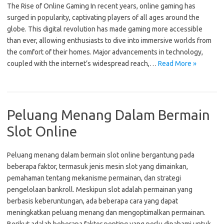
The Rise of Online Gaming In recent years, online gaming has
surged in popularity, captivating players of all ages around the
globe. This digital revolution has made gaming more accessible
than ever, allowing enthusiasts to dive into immersive worlds from
the comfort of their homes. Major advancements in technology,
coupled with the internet’s widespread reach,…
Read More »
Peluang Menang Dalam Bermain
Slot Online
Peluang menang dalam bermain slot online bergantung pada
beberapa faktor, termasuk jenis mesin slot yang dimainkan,
pemahaman tentang mekanisme permainan, dan strategi
pengelolaan bankroll. Meskipun slot adalah permainan yang
berbasis keberuntungan, ada beberapa cara yang dapat
meningkatkan peluang menang dan mengoptimalkan permainan.