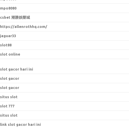
mpo8080
csbet 潮勝娛樂城
https://allenrothhq.com/
jaguar33
slot88
slot online
slot gacor hari ini
slot gacor
slot gacor
situs slot
slot 777
situs slot
link slot gacor hari ini