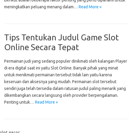
Berikut adalah beberapa faktor penting yang perlu dipahami untuk
meningkatkan peluang menang dalam…
Read More »
Tips Tentukan Judul Game Slot
Online Secara Tepat
Permainan judi yang sedang populer dinikmati oleh kalangan Player
di era digital saat ini yaitu Slot Online. Banyak pihak yang minat
untuk menikmati permainan tersebut tidak lain yaitu karena
keseruan dan aksesnya yang mudah. Permainan slot tersebut
sendiri juga telah tersedia dalam ratusan judul paling menarik yang
dikembangkan secara langsung oleh provider berpengalaman.
Penting untuk…
Read More »
slot gacor