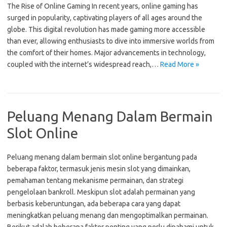
The Rise of Online Gaming In recent years, online gaming has
surged in popularity, captivating players of all ages around the
globe. This digital revolution has made gaming more accessible
than ever, allowing enthusiasts to dive into immersive worlds from
the comfort of their homes. Major advancements in technology,
coupled with the internet’s widespread reach,…
Read More »
Peluang Menang Dalam Bermain
Slot Online
Peluang menang dalam bermain slot online bergantung pada
beberapa faktor, termasuk jenis mesin slot yang dimainkan,
pemahaman tentang mekanisme permainan, dan strategi
pengelolaan bankroll. Meskipun slot adalah permainan yang
berbasis keberuntungan, ada beberapa cara yang dapat
meningkatkan peluang menang dan mengoptimalkan permainan.