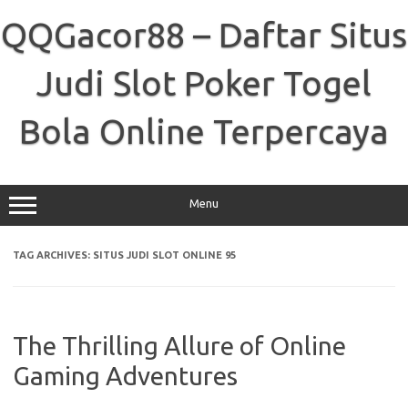
Skip
to
QQGacor88 – Daftar Situs
content
Judi Slot Poker Togel
Bola Online Terpercaya
Menu
TAG ARCHIVES:
SITUS JUDI SLOT ONLINE 95
The Thrilling Allure of Online
Gaming Adventures