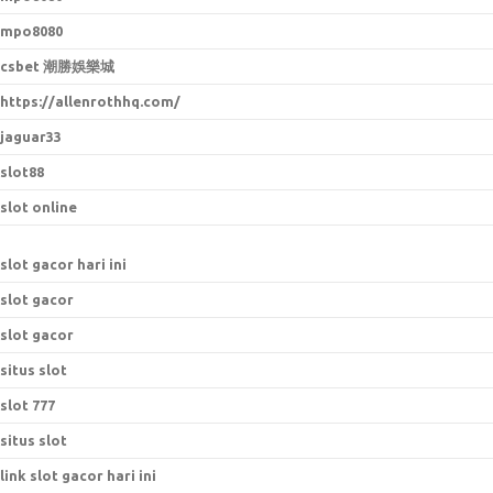
mpo8080
csbet 潮勝娛樂城
https://allenrothhq.com/
jaguar33
slot88
slot online
slot gacor hari ini
slot gacor
slot gacor
situs slot
slot 777
situs slot
link slot gacor hari ini