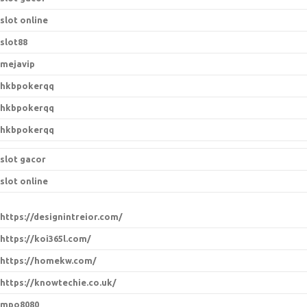
slot online
slot88
mejavip
hkbpokerqq
hkbpokerqq
hkbpokerqq
slot gacor
slot online
https://designintreior.com/
https://koi365l.com/
https://homekw.com/
https://knowtechie.co.uk/
mpo8080