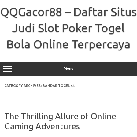
Skip
to
QQGacor88 – Daftar Situs
content
Judi Slot Poker Togel
Bola Online Terpercaya
Menu
CATEGORY ARCHIVES:
BANDAR TOGEL 44
The Thrilling Allure of Online
Gaming Adventures