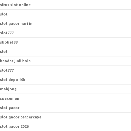
situs slot online
slot
slot gacor hari ini
slot777
sbobet88
slot
bandar judi bola
slot777
slot depo 10k
mahjong
spaceman
slot gacor
slot gacor terpercaya
slot gacor 2026