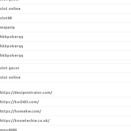
slot online
slot88
mejavip
hkbpokerqq
hkbpokerqq
hkbpokerqq
slot gacor
slot online
https://designintreior.com/
https://koi365l.com/
https://homekw.com/
https://knowtechie.co.uk/
mpo8080