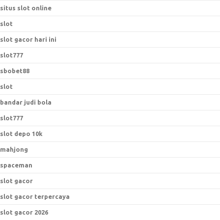
situs slot online
slot
slot gacor hari ini
slot777
sbobet88
slot
bandar judi bola
slot777
slot depo 10k
mahjong
spaceman
slot gacor
slot gacor terpercaya
slot gacor 2026