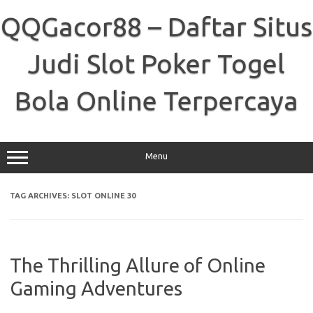
Skip
to
QQGacor88 – Daftar Situs
content
Judi Slot Poker Togel
Bola Online Terpercaya
Menu
TAG ARCHIVES:
SLOT ONLINE 30
The Thrilling Allure of Online
Gaming Adventures