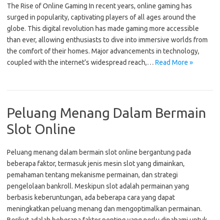
The Rise of Online Gaming In recent years, online gaming has
surged in popularity, captivating players of all ages around the
globe. This digital revolution has made gaming more accessible
than ever, allowing enthusiasts to dive into immersive worlds from
the comfort of their homes. Major advancements in technology,
coupled with the internet’s widespread reach,…
Read More »
Peluang Menang Dalam Bermain
Slot Online
Peluang menang dalam bermain slot online bergantung pada
beberapa faktor, termasuk jenis mesin slot yang dimainkan,
pemahaman tentang mekanisme permainan, dan strategi
pengelolaan bankroll. Meskipun slot adalah permainan yang
berbasis keberuntungan, ada beberapa cara yang dapat
meningkatkan peluang menang dan mengoptimalkan permainan.