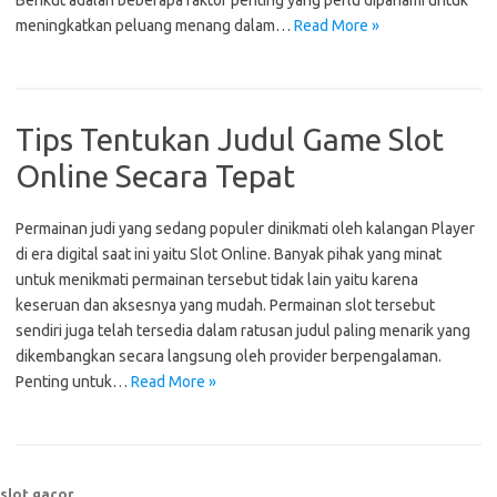
Berikut adalah beberapa faktor penting yang perlu dipahami untuk
meningkatkan peluang menang dalam…
Read More »
Tips Tentukan Judul Game Slot
Online Secara Tepat
Permainan judi yang sedang populer dinikmati oleh kalangan Player
di era digital saat ini yaitu Slot Online. Banyak pihak yang minat
untuk menikmati permainan tersebut tidak lain yaitu karena
keseruan dan aksesnya yang mudah. Permainan slot tersebut
sendiri juga telah tersedia dalam ratusan judul paling menarik yang
dikembangkan secara langsung oleh provider berpengalaman.
Penting untuk…
Read More »
slot gacor