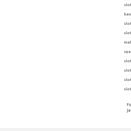
slo
ban
slo
slo
ma
sp
slo
slo
slo
slo
Fo
ja