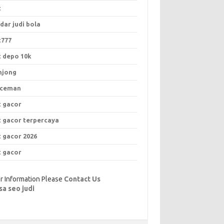
t
dar judi bola
t777
t depo 10k
hjong
aceman
t gacor
t gacor terpercaya
t gacor 2026
t gacor
r Information Please
Contact Us
sa seo judi