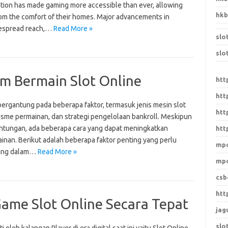
lution has made gaming more accessible than ever, allowing
hk
rom the comfort of their homes. Major advancements in
idespread reach,…
Read More »
slo
slo
m Bermain Slot Online
htt
htt
ergantung pada beberapa faktor, termasuk jenis mesin slot
htt
me permainan, dan strategi pengelolaan bankroll. Meskipun
untungan, ada beberapa cara yang dapat meningkatkan
htt
an. Berikut adalah beberapa faktor penting yang perlu
mp
nang dalam…
Read More »
mp
cs
htt
Game Slot Online Secara Tepat
jag
slo