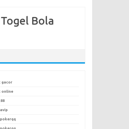
 Togel Bola
t gacor
t online
t88
avip
bpokerqq
bpokerqq