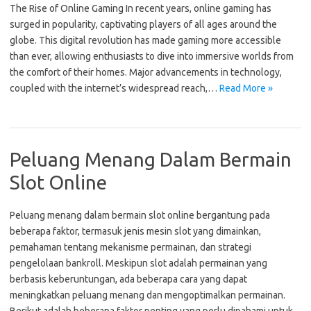
The Rise of Online Gaming In recent years, online gaming has
surged in popularity, captivating players of all ages around the
globe. This digital revolution has made gaming more accessible
than ever, allowing enthusiasts to dive into immersive worlds from
the comfort of their homes. Major advancements in technology,
coupled with the internet’s widespread reach,…
Read More »
Peluang Menang Dalam Bermain
Slot Online
Peluang menang dalam bermain slot online bergantung pada
beberapa faktor, termasuk jenis mesin slot yang dimainkan,
pemahaman tentang mekanisme permainan, dan strategi
pengelolaan bankroll. Meskipun slot adalah permainan yang
berbasis keberuntungan, ada beberapa cara yang dapat
meningkatkan peluang menang dan mengoptimalkan permainan.