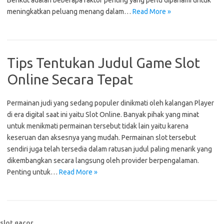
Berikut adalah beberapa faktor penting yang perlu dipahami untuk
meningkatkan peluang menang dalam…
Read More »
Tips Tentukan Judul Game Slot
Online Secara Tepat
Permainan judi yang sedang populer dinikmati oleh kalangan Player
di era digital saat ini yaitu Slot Online. Banyak pihak yang minat
untuk menikmati permainan tersebut tidak lain yaitu karena
keseruan dan aksesnya yang mudah. Permainan slot tersebut
sendiri juga telah tersedia dalam ratusan judul paling menarik yang
dikembangkan secara langsung oleh provider berpengalaman.
Penting untuk…
Read More »
slot gacor