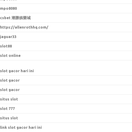
mpo8080
csbet 潮勝娛樂城
https://allenrothhq.com/
jaguar33
slot88
slot online
slot gacor hari ini
slot gacor
slot gacor
situs slot
slot 777
situs slot
link slot gacor hari ini