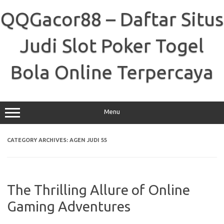
Skip
to
QQGacor88 – Daftar Situs
content
Judi Slot Poker Togel
Bola Online Terpercaya
Menu
CATEGORY ARCHIVES:
AGEN JUDI 55
The Thrilling Allure of Online
Gaming Adventures