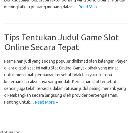
Berikut adalah beberapa faktor penting yang perlu dipahami untuk
meningkatkan peluang menang dalam…
Read More »
Tips Tentukan Judul Game Slot
Online Secara Tepat
Permainan judi yang sedang populer dinikmati oleh kalangan Player
di era digital saat ini yaitu Slot Online. Banyak pihak yang minat
untuk menikmati permainan tersebut tidak lain yaitu karena
keseruan dan aksesnya yang mudah. Permainan slot tersebut
sendiri juga telah tersedia dalam ratusan judul paling menarik yang
dikembangkan secara langsung oleh provider berpengalaman.
Penting untuk…
Read More »
slot gacor