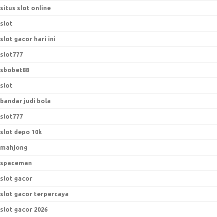
situs slot online
slot
slot gacor hari ini
slot777
sbobet88
slot
bandar judi bola
slot777
slot depo 10k
mahjong
spaceman
slot gacor
slot gacor terpercaya
slot gacor 2026