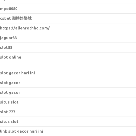
mpo8080
csbet 潮勝娛樂城
https://allenrothhq.com/
jaguar33
slot88
slot online
slot gacor hari ini
slot gacor
slot gacor
situs slot
slot 777
situs slot
link slot gacor hari ini