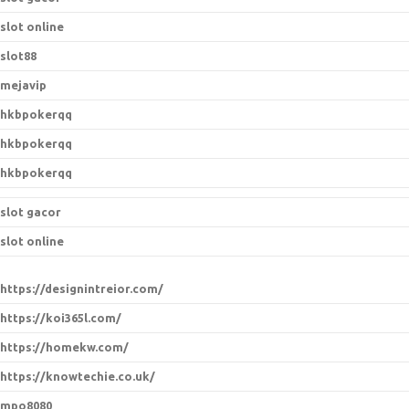
slot online
slot88
mejavip
hkbpokerqq
hkbpokerqq
hkbpokerqq
slot gacor
slot online
https://designintreior.com/
https://koi365l.com/
https://homekw.com/
https://knowtechie.co.uk/
mpo8080