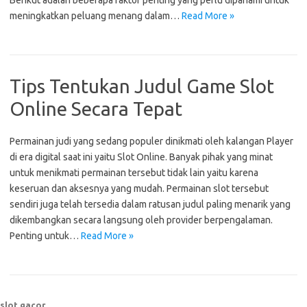
Berikut adalah beberapa faktor penting yang perlu dipahami untuk
meningkatkan peluang menang dalam…
Read More »
Tips Tentukan Judul Game Slot
Online Secara Tepat
Permainan judi yang sedang populer dinikmati oleh kalangan Player
di era digital saat ini yaitu Slot Online. Banyak pihak yang minat
untuk menikmati permainan tersebut tidak lain yaitu karena
keseruan dan aksesnya yang mudah. Permainan slot tersebut
sendiri juga telah tersedia dalam ratusan judul paling menarik yang
dikembangkan secara langsung oleh provider berpengalaman.
Penting untuk…
Read More »
slot gacor