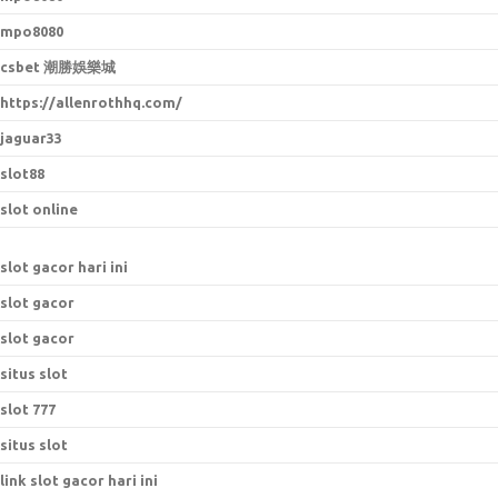
mpo8080
csbet 潮勝娛樂城
https://allenrothhq.com/
jaguar33
slot88
slot online
slot gacor hari ini
slot gacor
slot gacor
situs slot
slot 777
situs slot
link slot gacor hari ini