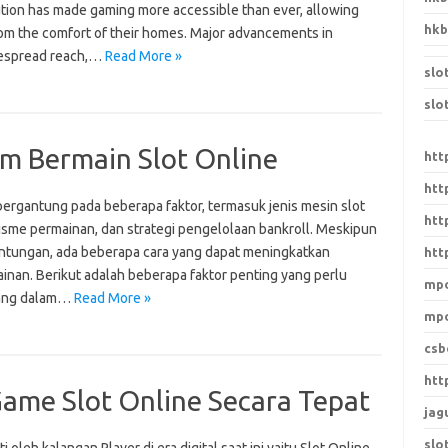
lution has made gaming more accessible than ever, allowing
hk
rom the comfort of their homes. Major advancements in
idespread reach,…
Read More »
slo
slo
m Bermain Slot Online
htt
htt
ergantung pada beberapa faktor, termasuk jenis mesin slot
htt
me permainan, dan strategi pengelolaan bankroll. Meskipun
untungan, ada beberapa cara yang dapat meningkatkan
htt
an. Berikut adalah beberapa faktor penting yang perlu
mp
nang dalam…
Read More »
mp
cs
htt
Game Slot Online Secara Tepat
jag
slo