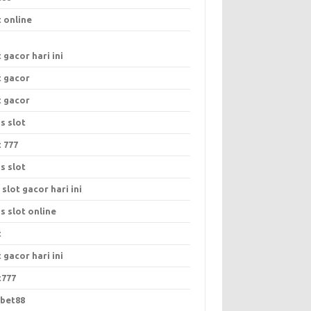
t online
t gacor hari ini
t gacor
t gacor
us slot
t 777
us slot
k slot gacor hari ini
us slot online
t
t gacor hari ini
t777
bet88