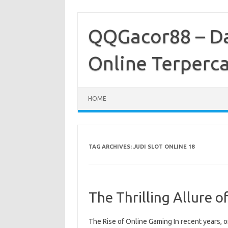
Skip
to
content
QQGacor88 – Daf
Online Terperc
HOME
TAG ARCHIVES:
JUDI SLOT ONLINE 18
The Thrilling Allure 
The Rise of Online Gaming In recent years, o