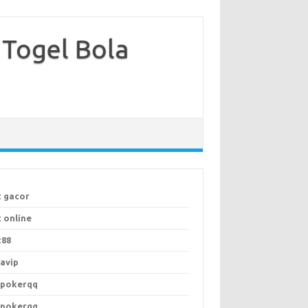
 Togel Bola
t gacor
t online
t88
avip
bpokerqq
bpokerqq