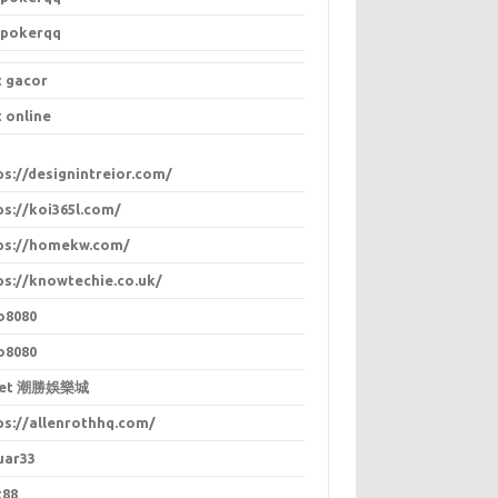
bpokerqq
t gacor
t online
ps://designintreior.com/
ps://koi365l.com/
ps://homekw.com/
ps://knowtechie.co.uk/
o8080
o8080
bet 潮勝娛樂城
ps://allenrothhq.com/
uar33
t88