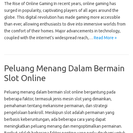
The Rise of Online Gaming In recent years, online gaming has
surged in popularity, captivating players of all ages around the
globe. This digital revolution has made gaming more accessible
than ever, allowing enthusiasts to dive into immersive worlds from
the comfort of their homes. Major advancements in technology,
coupled with the internet’s widespread reach,…
Read More »
Peluang Menang Dalam Bermain
Slot Online
Peluang menang dalam bermain slot online bergantung pada
beberapa faktor, termasuk jenis mesin slot yang dimainkan,
pemahaman tentang mekanisme permainan, dan strategi
pengelolaan bankroll. Meskipun slot adalah permainan yang
berbasis keberuntungan, ada beberapa cara yang dapat
meningkatkan peluang menang dan mengoptimalkan permainan.