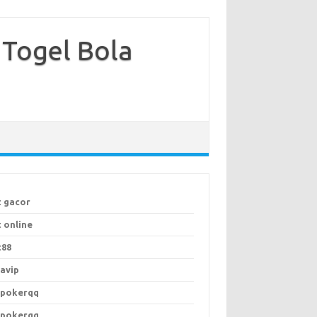
 Togel Bola
t gacor
t online
t88
avip
bpokerqq
bpokerqq