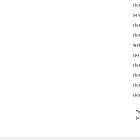
slo
ban
slo
slo
ma
sp
slo
slo
slo
slo
Fo
ja