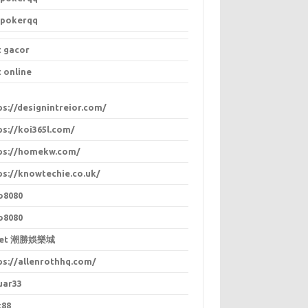
bpokerqq
t gacor
t online
ps://designintreior.com/
ps://koi365l.com/
ps://homekw.com/
ps://knowtechie.co.uk/
o8080
o8080
bet 潮勝娛樂城
ps://allenrothhq.com/
uar33
t88