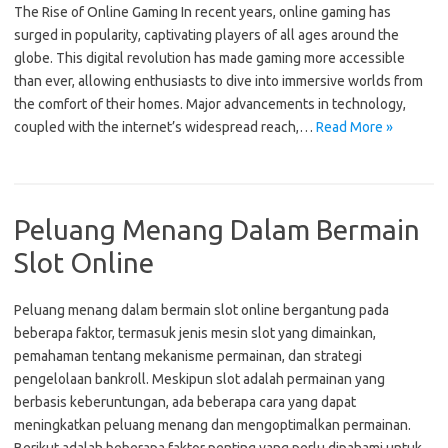
The Rise of Online Gaming In recent years, online gaming has
surged in popularity, captivating players of all ages around the
globe. This digital revolution has made gaming more accessible
than ever, allowing enthusiasts to dive into immersive worlds from
the comfort of their homes. Major advancements in technology,
coupled with the internet’s widespread reach,…
Read More »
Peluang Menang Dalam Bermain
Slot Online
Peluang menang dalam bermain slot online bergantung pada
beberapa faktor, termasuk jenis mesin slot yang dimainkan,
pemahaman tentang mekanisme permainan, dan strategi
pengelolaan bankroll. Meskipun slot adalah permainan yang
berbasis keberuntungan, ada beberapa cara yang dapat
meningkatkan peluang menang dan mengoptimalkan permainan.