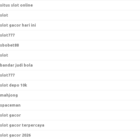
situs slot online
slot
slot gacor hari ini
slot777
sbobet88
slot
bandar judi bola
slot777
slot depo 10k
mahjong
spaceman
slot gacor
slot gacor terpercaya
slot gacor 2026