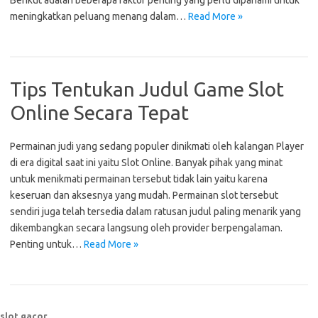
Berikut adalah beberapa faktor penting yang perlu dipahami untuk
meningkatkan peluang menang dalam…
Read More »
Tips Tentukan Judul Game Slot
Online Secara Tepat
Permainan judi yang sedang populer dinikmati oleh kalangan Player
di era digital saat ini yaitu Slot Online. Banyak pihak yang minat
untuk menikmati permainan tersebut tidak lain yaitu karena
keseruan dan aksesnya yang mudah. Permainan slot tersebut
sendiri juga telah tersedia dalam ratusan judul paling menarik yang
dikembangkan secara langsung oleh provider berpengalaman.
Penting untuk…
Read More »
slot gacor