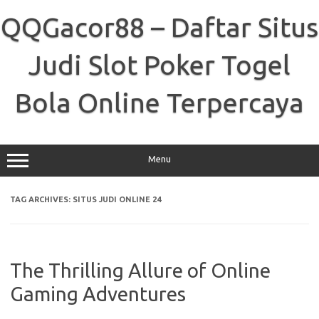
Skip
to
QQGacor88 – Daftar Situs
content
Judi Slot Poker Togel
Bola Online Terpercaya
Menu
TAG ARCHIVES:
SITUS JUDI ONLINE 24
The Thrilling Allure of Online
Gaming Adventures