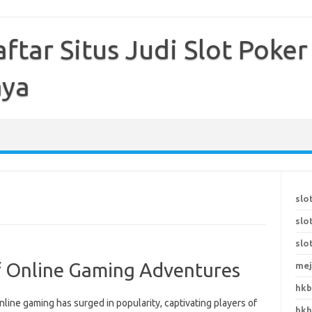
tar Situs Judi Slot Poker
aya
slo
slo
slo
of Online Gaming Adventures
mej
hk
nline gaming has surged in popularity, captivating players of
hk