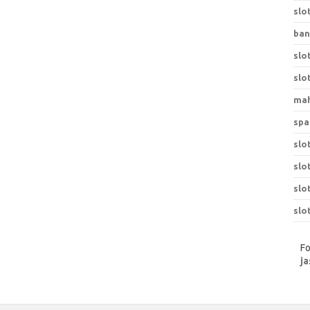
slo
ban
slo
slo
ma
sp
slo
slo
slo
slo
Fo
ja