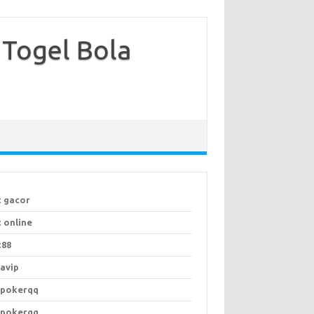
 Togel Bola
t gacor
t online
t88
avip
bpokerqq
bpokerqq