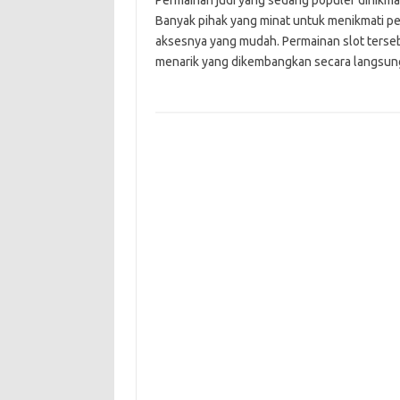
Permainan judi yang sedang populer dinikmati 
Banyak pihak yang minat untuk menikmati per
aksesnya yang mudah. Permainan slot tersebu
menarik yang dikembangkan secara langsun