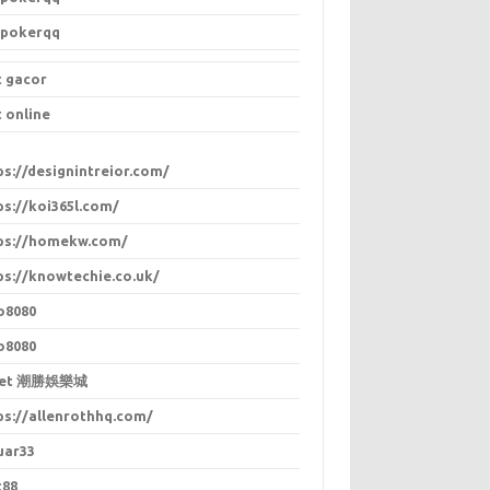
bpokerqq
t gacor
t online
ps://designintreior.com/
ps://koi365l.com/
ps://homekw.com/
ps://knowtechie.co.uk/
o8080
o8080
bet 潮勝娛樂城
ps://allenrothhq.com/
uar33
t88