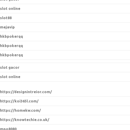
slot online
slot88
mejavip
hkbpokerqq
hkbpokerqq
hkbpokerqq
slot gacor
slot online
https://designintreior.com/
https://koi365l.com/
https://homekw.com/
https://knowtechie.co.uk/
mpo8080