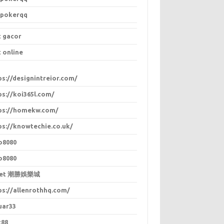
bpokerqq
t gacor
t online
ps://designintreior.com/
ps://koi365l.com/
ps://homekw.com/
ps://knowtechie.co.uk/
o8080
o8080
bet 潮勝娛樂城
ps://allenrothhq.com/
uar33
t88