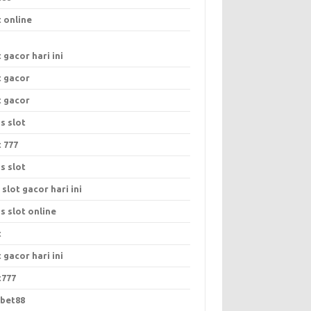
t online
t gacor hari ini
t gacor
t gacor
us slot
t 777
us slot
k slot gacor hari ini
us slot online
t
t gacor hari ini
t777
bet88