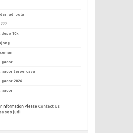
t
dar judi bola
t777
t depo 10k
hjong
aceman
t gacor
t gacor terpercaya
t gacor 2026
t gacor
r Information Please
Contact Us
sa seo judi