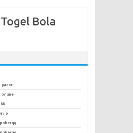
 Togel Bola
t gacor
t online
t88
avip
bpokerqq
bpokerqq