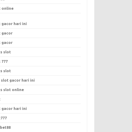
t online
t gacor hari ini
t gacor
t gacor
us slot
t 777
us slot
k slot gacor hari ini
us slot online
t
t gacor hari ini
t777
bet88