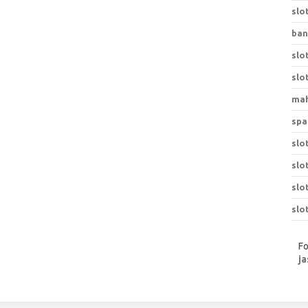
slo
ban
slo
slo
ma
sp
slo
slo
slo
slo
Fo
ja