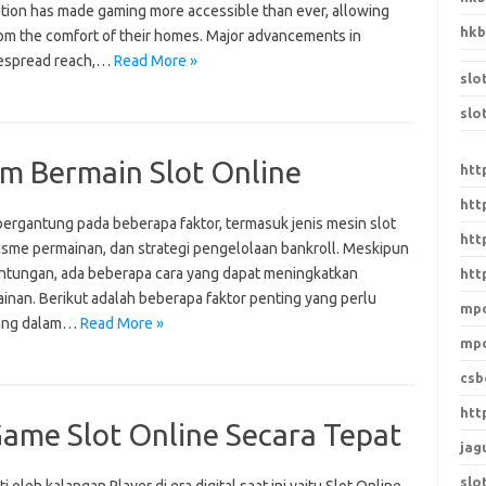
lution has made gaming more accessible than ever, allowing
hk
rom the comfort of their homes. Major advancements in
idespread reach,…
Read More »
slo
slo
m Bermain Slot Online
htt
htt
ergantung pada beberapa faktor, termasuk jenis mesin slot
htt
me permainan, dan strategi pengelolaan bankroll. Meskipun
untungan, ada beberapa cara yang dapat meningkatkan
htt
an. Berikut adalah beberapa faktor penting yang perlu
mp
nang dalam…
Read More »
mp
cs
htt
Game Slot Online Secara Tepat
jag
slo